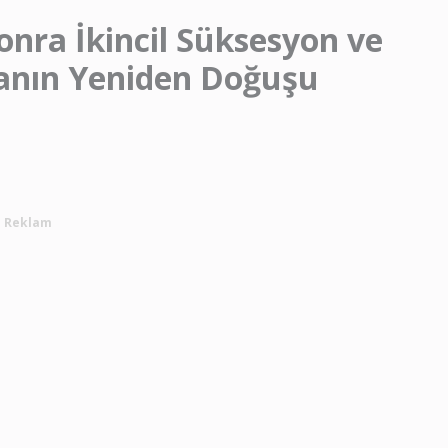
nra İkincil Süksesyon ve
ğanın Yeniden Doğuşu
Reklam