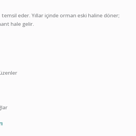
temsil eder. Yıllar içinde orman eski haline döner;
ant hale gelir.
üzenler
ğlar
ı