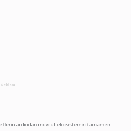
Reklam
ı
al afetlerin ardından mevcut ekosistemin tamamen