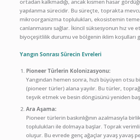
ortadan kalkmadığı, ancak kısmen hasar gördüğü
yapılanma sürecidir. Bu süreçte, toprakta mevcut
mikroorganizma toplulukları, ekosistemin temel 
canlanmasını sağlar. İkincil süksesyonun hız ve etk
biyoçeşitlilik durumu ve bölgenin iklim koşulları gi
Yangın Sonrası Sürecin Evreleri
Pioneer Türlerin Kolonizasyonu:
Yangından hemen sonra, hızlı büyüyen otsu bit
(pioneer türler) alana yayılır. Bu türler, top
teşvik etmek ve besin döngüsünü yeniden başlatm
Ara Aşama:
Pioneer türlerin baskınlığının azalmasıyla birlik
toplulukları ile dolmaya başlar. Toprak verimli
oluşur. Bu evrede genç ağaçlar yavaş yavaş pey