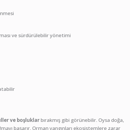
enmesi
ası ve sürdürülebilir yönetimi
ı
tabilir
ller ve boşluklar
bırakmış gibi görünebilir. Oysa doğa,
ğmayı başarır. Orman yangınları ekosistemlere zarar