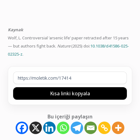
Kaynak
Wolf, L. Controversial ‘arsenic life’ paper retracted after 15 years
— but authors fight back.
Nature
(2025) doi:
10.1038/d41586-025-
02325-z
.
Kısa linki kopyala
Bu içeriği paylaşın