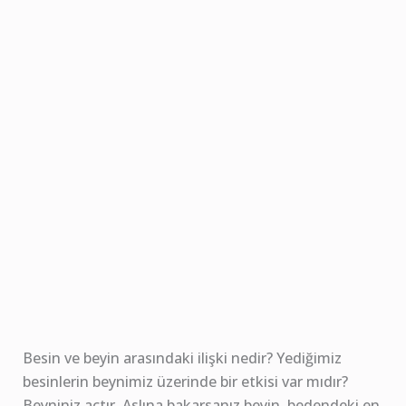
Besin ve beyin arasındaki ilişki nedir? Yediğimiz
besinlerin beynimiz üzerinde bir etkisi var mıdır?
Beyniniz açtır. Aslına bakarsanız beyin, bedendeki en