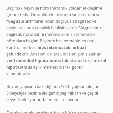
Bağırsak beyin ile nöroanatomik yoldan etkileşime
girmektedir. Omurilikteki otonom sinir sistemi ve
“vagus siniri”
tarafından doğrudan bağırsak ve
beyin arasında karşılıklı bir ilişki vardır.
Vagus siniri
,
bağırsak nöronlarını merkezi sinir sistemindeki
nöronlara bağlar. Beyinde beslenmenin en üst
kontrol merkezi
hipotalamustaki arkuat
çekirdek
tir. Anatomik olarak incelediğimiz zaman
ventromedial hipotalamus
tokluk merkezi,
lateral
hipotalamus
açlık merkezi olarak görev
yapmaktadır.
Beynin yapısına bakıldığında %60’ı yağdan oluşur.
Dolayısıyla besinle aldığımız yağ miktarı ve çeşidi
beyin fonksiyonunda önemli rol oynar.
Örnek vermek gerekirse; beyin hücre zarının yapı