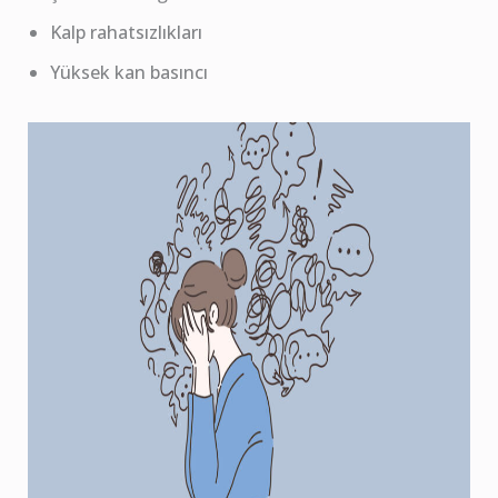
Kalp rahatsızlıkları
Yüksek kan basıncı