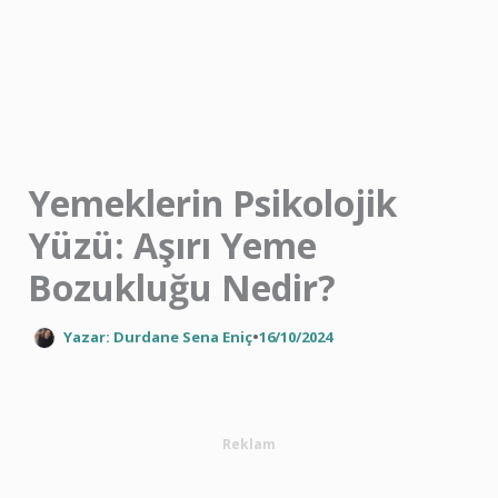
İçeriğe
atla
Yemeklerin Psikolojik
Yüzü: Aşırı Yeme
Bozukluğu Nedir?
Yazar: Durdane Sena Eniç
•
16/10/2024
Reklam