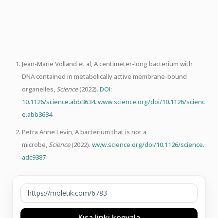
Jean-Marie Volland et al, A centimeter-long bacterium with
DNA contained in metabolically active membrane-bound
organelles,
Science
(2022).
DOI:
10.1126/science.abb3634
.
www.science.org/doi/10.1126/scienc
e.abb3634
Petra Anne Levin, A bacterium that is not a
microbe,
Science
(2022).
www.science.org/doi/10.1126/science.
adc9387
Kısa linki kopyala