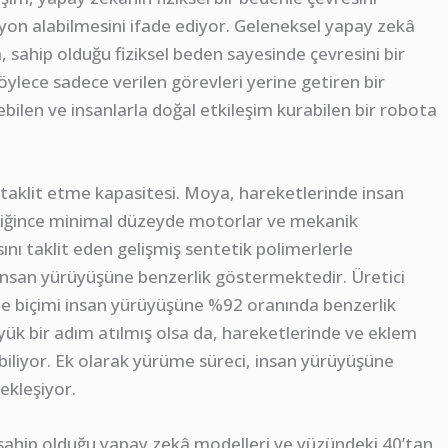
yon alabilmesini ifade ediyor. Geleneksel yapay zekâ
 sahip olduğu fiziksel beden sayesinde çevresini bir
öylece sadece verilen görevleri yerine getiren bir
ilen ve insanlarla doğal etkileşim kurabilen bir robota
ni taklit etme kapasitesi. Moya, hareketlerinde insan
ldiğince minimal düzeyde motorlar ve mekanik
ını taklit eden gelişmiş sentetik polimerlerle
insan yürüyüşüne benzerlik göstermektedir. Üretici
me biçimi insan yürüyüşüne %92 oranında benzerlik
yük bir adım atılmış olsa da, hareketlerinde ve eklem
iliyor. Ek olarak yürüme süreci, insan yürüyüşüne
ekleşiyor.
n sahip olduğu yapay zekâ modelleri ve yüzündeki 40’tan