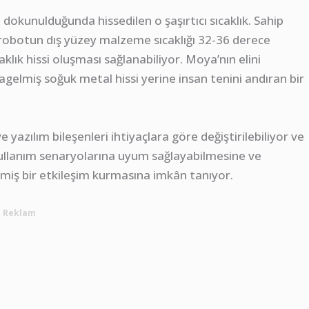
e dokunulduğunda hissedilen o şaşırtıcı sıcaklık. Sahip
robotun dış yüzey malzeme sıcaklığı 32-36 derece
klık hissi oluşması sağlanabiliyor. Moya’nın elini
ılagelmiş soğuk metal hissi yerine insan tenini andıran bir
zılım bileşenleri ihtiyaçlara göre değiştirilebiliyor ve
ı kullanım senaryolarına uyum sağlayabilmesine ve
rilmiş bir etkileşim kurmasına imkân tanıyor.
Reklam