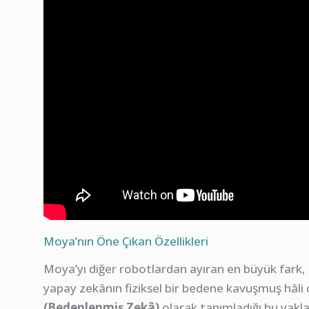
Moya’nın Öne Çıkan Özellikleri
Moya’yı diğer robotlardan ayıran en büyük fark, 
yapay zekânın fiziksel bir bedene kavuşmuş hâli
(Bedenlenmiş Zekâ)
olarak tanımladığı bu yakla