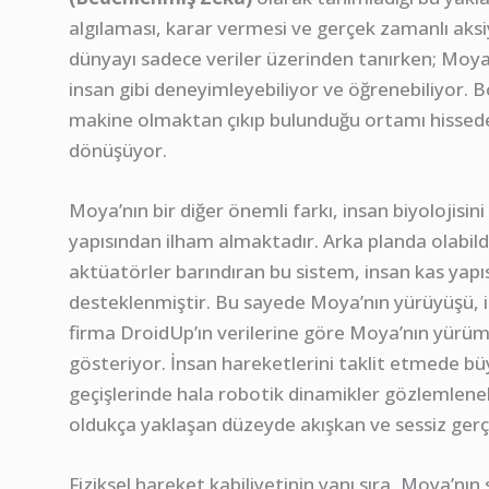
algılaması, karar vermesi ve gerçek zamanlı aksi
dünyayı sadece veriler üzerinden tanırken; Moya,
insan gibi deneyimleyebiliyor ve öğrenebiliyor. B
makine olmaktan çıkıp bulunduğu ortamı hissedeb
dönüşüyor.
Moya’nın bir diğer önemli farkı, insan biyolojisi
yapısından ilham almaktadır. Arka planda olabi
aktüatörler barındıran bu sistem, insan kas yapıs
desteklenmiştir. Bu sayede Moya’nın yürüyüşü, 
firma DroidUp’ın verilerine göre Moya’nın yürü
gösteriyor. İnsan hareketlerini taklit etmede bü
geçişlerinde hala robotik dinamikler gözlemleneb
oldukça yaklaşan düzeyde akışkan ve sessiz gerç
Fiziksel hareket kabiliyetinin yanı sıra, Moya’nı