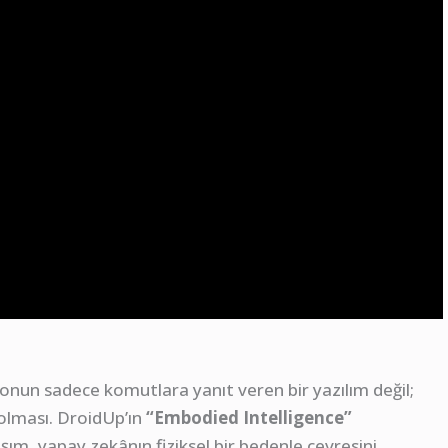
onun sadece komutlara yanıt veren bir yazılım değil;
 olması. DroidUp’ın
“Embodied Intelligence”
şım, yapay zekânın fiziksel bir bedenle çevresini