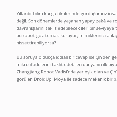
Yıllardır bilim kurgu filmlerinde gördüğümüz insan
değil. Son dönemlerde yaşanan yapay zekâ ve rob
davranışlarını taklit edebilecek ileri bir seviyeye
bu robot göz teması kuruyor, mimiklerinizi anlay
hissettirebiliyorsa?
Bu soruya oldukça iddialı bir cevap ise Çin’den g
mikro ifadelerini taklit edebilen dünyanın ilk b
Zhangjiang Robot Vadisi’nde yerleşik olan ve Çin’i
görülen DroidUp, Moya ile sadece mekanik bir başa