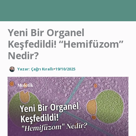
İçeriğe
atla
Yeni Bir Organel
Keşfedildi! “Hemifüzom”
Nedir?
Yazar: Çağrı Kırallı
•
19/10/2025