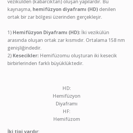
vezikülden (kabarcıktan) oluşan yapılardır. Bu
kaynaşma,
hemifüzyon diyaframı (HD)
denilen
ortak bir zar bölgesi üzerinden gerçekleşir.
1)
Hemifüzyon Diyaframı (HD):
İki vezikülün
arasında oluşan ortak zar kısmıdır. Ortalama 158 nm
genişliğindedir.
2)
Kesecikler:
Hemifüzomu oluşturan iki kesecik
birbirlerinden farklı büyüklüktedir.
HD:
Hemifüzyon
Diyaframı
HF:
Hemifüzom
İki tipi vardır
;