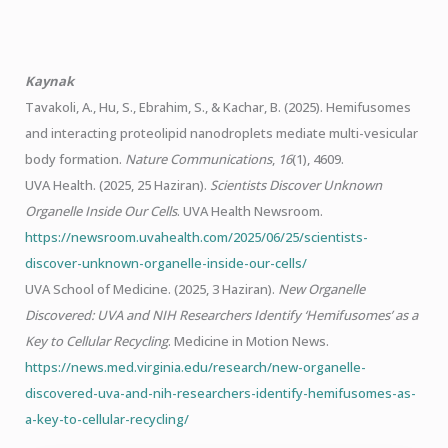
Kaynak
Tavakoli, A., Hu, S., Ebrahim, S., & Kachar, B. (2025). Hemifusomes
and interacting proteolipid nanodroplets mediate multi-vesicular
body formation.
Nature Communications
,
16
(1), 4609.
UVA Health. (2025, 25 Haziran).
Scientists Discover Unknown
Organelle Inside Our Cells
. UVA Health Newsroom.
https://newsroom.uvahealth.com/2025/06/25/scientists-
discover-unknown-organelle-inside-our-cells/
UVA School of Medicine. (2025, 3 Haziran).
New Organelle
Discovered: UVA and NIH Researchers Identify ‘Hemifusomes’ as a
Key to Cellular Recycling
. Medicine in Motion News.
https://news.med.virginia.edu/research/new-organelle-
discovered-uva-and-nih-researchers-identify-hemifusomes-as-
a-key-to-cellular-recycling/