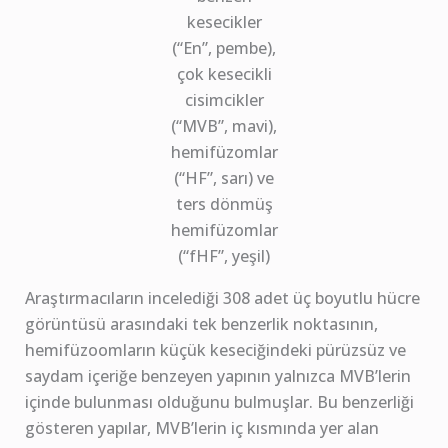
kesecikler
(“En”, pembe),
çok kesecikli
cisimcikler
(“MVB”, mavi),
hemifüzomlar
(“HF”, sarı) ve
ters dönmüş
hemifüzomlar
(“fHF”, yeşil)
Araştırmacıların incelediği 308 adet üç boyutlu hücre
görüntüsü arasındaki tek benzerlik noktasının,
hemifüzoomların küçük keseciğindeki pürüzsüz ve
saydam içeriğe benzeyen yapının yalnızca MVB’lerin
içinde bulunması olduğunu bulmuşlar. Bu benzerliği
gösteren yapılar, MVB’lerin iç kısmında yer alan