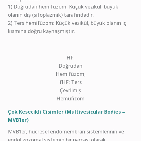
1) Doğrudan hemifüzom: Küçük vezikül, büyük
olanın dış (sitoplazmik) tarafındadır.
2) Ters hemifüzom: Küçük vezikül, büyük olanın iç
kısmına doğru kaynaşmıştır.
HF:
Doğrudan
Hemifüzom,
fHF: Ters
Çevrilmiş
Hemüfizom
Çok Kesecikli Cisimler (Multivesicular Bodies –
MVB’ler)
MVB’ler, hücresel endomembran sistemlerinin ve
endolizozomal sistemin bir parçası olarak