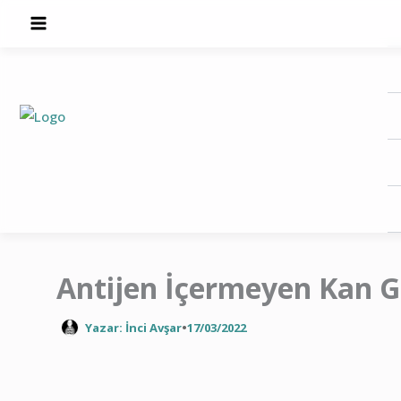
İçeriğe
atla
Antijen İçermeyen Kan Gr
Yazar: İnci Avşar
•
17/03/2022