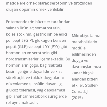
maddelere örnek olarak serotonin ve tirozinden
oluşan dopamin örnek verilebilir.
Enteroendokrin hücreler tarafından
salınan ürünler; somatostatin,
kolesistokinin, gastrik inhibe edici
Mikrobiyotamız
polipeptit (GIP), glukagon benzeri
metabolitlerin
peptit (GLP) ve peptit YY (PYY) gibi
modüle
hormonları ve serotonin gibi
edilmesinden
nörotransmiterleri içermektedir. Bu
duygu ve
hormonların çoğu, bağırsaktaki
davranışlarımıza
besin içeriğine duyarlıdır ve kısa
kadar birçok
süreli açlık ve tokluk duygularını
alandan bizleri
düzenlemede, insülin duyarlılığı,
etkiler. Stoller-
glukoz toleransı, yağ depolaması
Conrad, J.
gibi anahtar metabolik süreçlerde
(2015).
rol oynamaktadır.