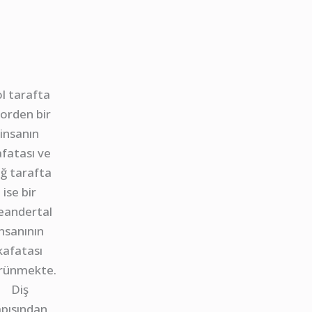
ol tarafta
orden bir
insanın
afatası ve
ğ tarafta
ise bir
eandertal
insanının
kafatası
rünmekte.
Diş
pısından,