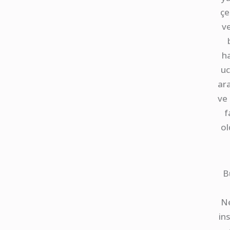
çe
v
h
uc
ar
ve 
f
ol
B
N
in