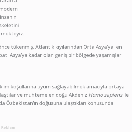
tarafta
modern
insanın
skeletini
rmekteyiz.
 önce tükenmiş. Atlantik kıyılarından Orta Asya’ya, en
tı Asya’ya kadar olan geniş bir bölgede yaşamışlar.
klim koşullarına uyum sağlayabilmek amacıyla ortaya
ulaştılar ve muhtemelen doğu Akdeniz
Homo sapiens
ile
a da Özbekistan’ın doğusuna ulaştıkları konusunda
Reklam