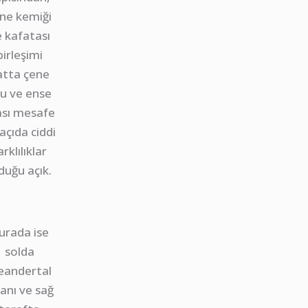
ne kemiği
e kafatası
birleşimi
atta çene
u ve ense
ası mesafe
açıda ciddi
arklılıklar
duğu açık.
urada ise
solda
eandertal
sanı ve sağ