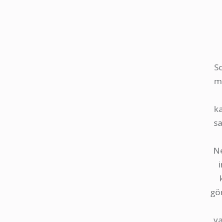
S
m
k
sa
N
gö
ya