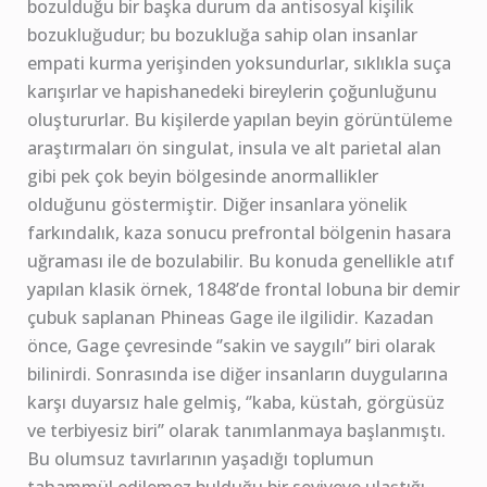
bozulduğu bir başka durum da antisosyal kişilik
bozukluğudur; bu bozukluğa sahip olan insanlar
empati kurma yerişinden yoksundurlar, sıklıkla suça
karışırlar ve hapishanedeki bireylerin çoğunluğunu
oluştururlar. Bu kişilerde yapılan beyin görüntüleme
araştırmaları ön singulat, insula ve alt parietal alan
gibi pek çok beyin bölgesinde anormallikler
olduğunu göstermiştir. Diğer insanlara yönelik
farkındalık, kaza sonucu prefrontal bölgenin hasara
uğraması ile de bozulabilir. Bu konuda genellikle atıf
yapılan klasik örnek, 1848’de frontal lobuna bir demir
çubuk saplanan Phineas Gage ile ilgilidir. Kazadan
önce, Gage çevresinde ‘’sakin ve saygılı’’ biri olarak
bilinirdi. Sonrasında ise diğer insanların duygularına
karşı duyarsız hale gelmiş, ‘’kaba, küstah, görgüsüz
ve terbiyesiz biri’’ olarak tanımlanmaya başlanmıştı.
Bu olumsuz tavırlarının yaşadığı toplumun