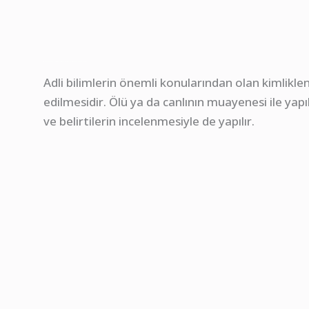
Diş Yapısına Bakarak Suçlu Tespit Etmek Mümkün: Adli Kimlik Analizinde Dental Verilerin Kullanılması
Adli bilimlerin önemli konularından olan kimliklend
edilmesidir. Ölü ya da canlının muayenesi ile yapıl
ve belirtilerin incelenmesiyle de yapılır.