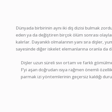
Dünyada birbirinin aynı iki diş dizisi bulmak zordu
eden ya da değiştiren birçok ölüm sonrası olayl
kalırlar. Dayanıklı olmalarının yanı sıra dişler, y
sayesinde diğer iskelet elemanlarına oranla da da
Dişler uzun süreli sıvı ortam ve farklı gömül
F’yi aşan doğrudan ısıya rağmen önemli özelli
parmak izi yöntemlerinin geçersiz kaldığı dur