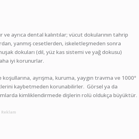
r ve ayrıca dental kalıntılar; vücut dokularının tahrip
ardan, yanmış cesetlerden, iskeletleşmeden sonra
umuşak dokuları (dil, yüz kas sistemi ve yağ dokusu)
ha iyi korunurlar.
me koşullarına, ayrışma, kuruma, yaygın travma ve 1000°
klerini kaybetmeden korunabilirler. Görsel ya da
umlarda kimliklendirmede dişlerin rolü oldukça büyüktür.
Reklam