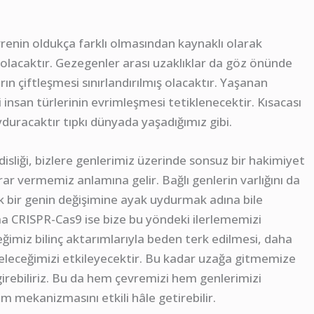
evrenin oldukça farklı olmasından kaynaklı olarak
olacaktır. Gezegenler arası uzaklıklar da göz önünde
n çiftleşmesi sınırlandırılmış olacaktır. Yaşanan
 insan türlerinin evrimleşmesi tetiklenecektir. Kısacası
uracaktır tıpkı dünyada yaşadığımız gibi.
isliği, bizlere genlerimiz üzerinde sonsuz bir hakimiyet
ar vermemiz anlamına gelir. Bağlı genlerin varlığını da
ir genin değişimine ayak uydurmak adına bile
ma CRISPR-Cas9 ise bize bu yöndeki ilerlememizi
eğimiz bilinç aktarımlarıyla beden terk edilmesi, daha
 geleceğimizi etkileyecektir. Bu kadar uzağa gitmemize
irebiliriz. Bu da hem çevremizi hem genlerimizi
 mekanizmasını etkili hâle getirebilir.