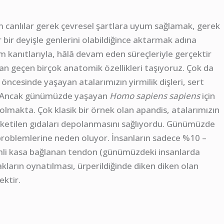
m canlılar gerek çevresel şartlara uyum sağlamak, gerek
 bir deyişle genlerini olabildiğince aktarmak adına
im kanıtlarıyla, hâlâ devam eden süreçleriyle gerçektir
dan geçen birçok anatomik özellikleri taşıyoruz. Çok da
ncesinde yaşayan atalarımızın yirmilik dişleri, sert
dı. Ancak günümüzde yaşayan
Homo sapiens sapiens
için
olmakta. Çok klasik bir örnek olan apandis, atalarımızın
ketilen gıdaları depolanmasını sağlıyordu. Günümüzde
k problemlerine neden oluyor. İnsanların sadece %10 –
mli kasa bağlanan tendon (günümüzdeki insanlarda
akların oynatılması, ürperildiğinde diken diken olan
ktir.