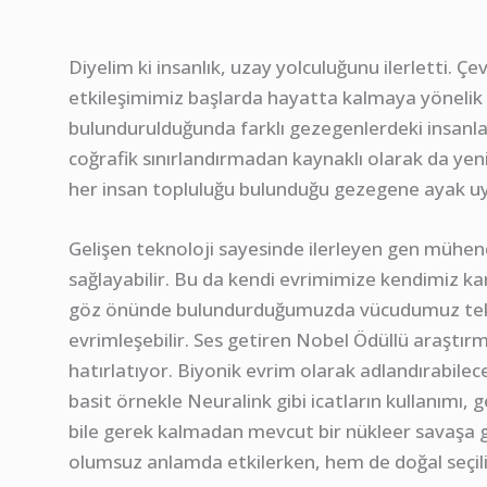
Diyelim ki insanlık, uzay yolculuğunu ilerletti. Ç
etkileşimimiz başlarda hayatta kalmaya yönelik 
bulundurulduğunda farklı gezegenlerdeki insanları
coğrafik sınırlandırmadan kaynaklı olarak da yeni
her insan topluluğu bulunduğu gezegene ayak uyd
Gelişen teknoloji sayesinde ilerleyen gen mühend
sağlayabilir. Bu da kendi evrimimize kendimiz kar
göz önünde bulundurduğumuzda vücudumuz tek b
evrimleşebilir. Ses getiren Nobel Ödüllü araştır
hatırlatıyor. Biyonik evrim olarak adlandırabilec
basit örnekle Neuralink gibi icatların kullanımı,
bile gerek kalmadan mevcut bir nükleer savaşa g
olumsuz anlamda etkilerken, hem de doğal seçilim