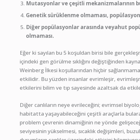
Mutasyonlar ve çeşitli mekanizmalarının 
Genetik sürüklenme olmaması, popülasyonun
Diğer popülasyonlar arasında veyahut popü
olmaması.
Eğer ki sayılan bu 5 koşuldan birisi bile gerçek
içindeki gen görülme sıklığını değiştiğinden kay
Weinberg İlkesi koşullarından hiçbir sağlanmamakt
etkilidir. Bu yüzden insanlar evrimleşir, evrim
etkilerini bilim ve tıp sayesinde azaltsak da etki
Diğer canlıların neye evrileceğini; evrimsel biyolo
habitatta yaşayabileceğini çeşitli araçlarla bular
problem çevrenin dinamiğinin ne yönde gelişeceği
seviyesinin yükselmesi, sıcaklık değişimleri, buzul
durumların canlılar üzerindeki etkisini bilemiyoru