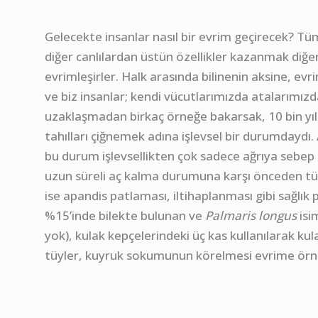
Gelecekte insanlar nasıl bir evrim geçirecek? Tü
diğer canlılardan üstün özellikler kazanmak diğer
evrimleşirler. Halk arasında bilinenin aksine, evr
ve biz insanlar; kendi vücutlarımızda atalarımız
uzaklaşmadan birkaç örneğe bakarsak, 10 bin yıl ö
tahılları çiğnemek adına işlevsel bir durumday
bu durum işlevsellikten çok sadece ağrıya sebep 
uzun süreli aç kalma durumuna karşı önceden tü
ise apandis patlaması, iltihaplanması gibi sağlı
%15’inde bilekte bulunan ve
Palmaris longus
isi
yok), kulak kepçelerindeki üç kas kullanılarak kul
tüyler, kuyruk sokumunun körelmesi evrime örne