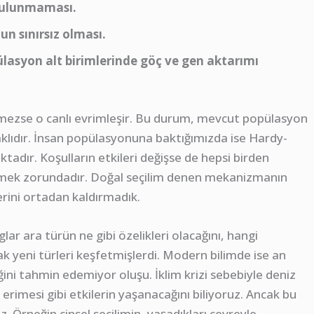
bulunmaması.
 sınırsız olması.
lasyon alt birimlerinde göç ve gen aktarımı
leşmezse o canlı evrimleşir. Bu durum, mevcut popülasyon
naklıdır. İnsan popülasyonuna baktığımızda ise Hardy-
adır. Koşulların etkileri değişse de hepsi birden
leşmek zorundadır. Doğal seçilim denen mekanizmanın
lerini ortadan kaldırmadık.
glar ara türün ne gibi özelikleri olacağını, hangi
ak yeni türleri keşfetmişlerdi. Modern bilimde ise an
ni tahmin edemiyor oluşu. İklim krizi sebebiyle deniz
 erimesi gibi etkilerin yaşanacağını biliyoruz. Ancak bu
z. Örneğin cinsel seçilimin, yaşadıkları çevreyle