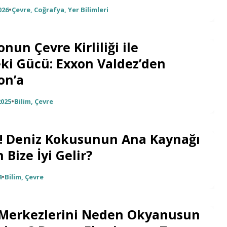
026
•
Çevre
,
Coğrafya
,
Yer Bilimleri
un Çevre Kirliliği ile
ki Gücü: Exxon Valdez’den
on’a
2025
•
Bilim
,
Çevre
 Deniz Kokusunun Ana Kaynağı
Bize İyi Gelir?
4
•
Bilim
,
Çevre
i Merkezlerini Neden Okyanusun