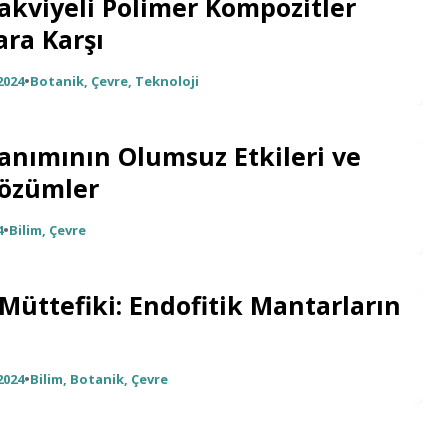
Takviyeli Polimer Kompozitler
ara Karşı
2024
•
Botanik
,
Çevre
,
Teknoloji
lanımının Olumsuz Etkileri ve
Çözümler
4
•
Bilim
,
Çevre
i Müttefiki: Endofitik Mantarların
2024
•
Bilim
,
Botanik
,
Çevre