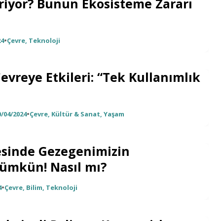
iriyor? Bunun Ekosisteme Zararı
24
•
Çevre
,
Teknoloji
evreye Etkileri: “Tek Kullanımlık
0/04/2024
•
Çevre
,
Kültür & Sanat
,
Yaşam
esinde Gezegenimizin
Mümkün! Nasıl mı?
4
•
Çevre
,
Bilim
,
Teknoloji