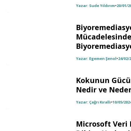
Yazar: Sude Yıldırım
•
20/01/2
Biyoremediasyon
Mücadelesinde
Biyoremediasy
Yazar: Egemen Şenol
•
24/02/
Kokunun Gücü!
Nedir ve Neden 
Yazar: Çağrı Kırallı
•
10/05/202
Microsoft Ver