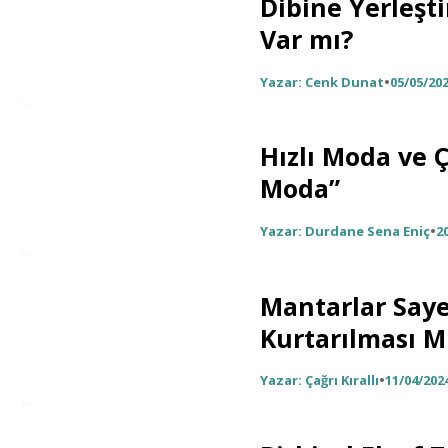
Dibine Yerleşt
Var mı?
Yazar: Cenk Dunat
•
05/05/20
Hızlı Moda ve Ç
Moda”
Yazar: Durdane Sena Eniç
•
2
Mantarlar Say
Kurtarılması 
Yazar: Çağrı Kırallı
•
11/04/202